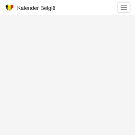
Kalender België
Toggl
navig